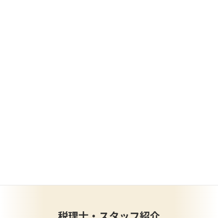
税理
士
法人理念
税理士・スタッフ紹介