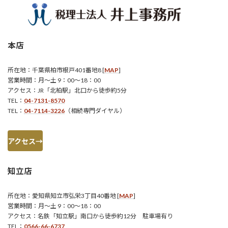
本店
所在地：千葉県柏市根戸401番地8 [
MAP
]
営業時間：月～土 9：00～18：00
アクセス：JR「北柏駅」北口から徒歩約5分
TEL：
04-7131-8570
TEL：
04-7114-3226
（相続専門ダイヤル）
アクセス→
知立店
所在地：愛知県知立市弘栄3丁目40番地 [
MAP
]
営業時間：月～土 9：00～18：00
アクセス：名鉄「知立駅」南口から徒歩約12分 駐車場有り
TEL：
0566-66-6737